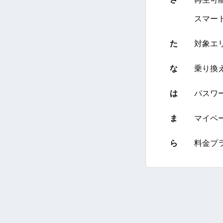
スマー
た
対象エ
な
乗り換
は
パスワ
ま
マイペ
ら
料金プ