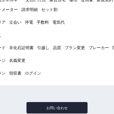
トメーター
請求明細
セット割
リア
立会い
停電
手数料
電気代
え
ード
非化石証明書
引越し
品質
プラン変更
ブレーカー
ージ
名義変更
ラン
領収書
ログイン
お問い合わせ