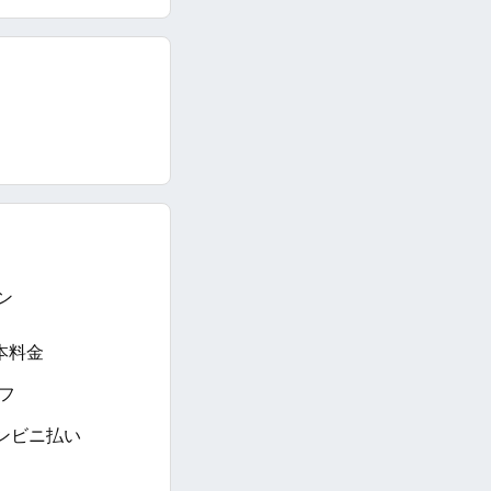
ン
本料金
フ
ンビニ払い