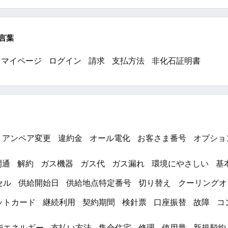
言葉
マイページ
ログイン
請求
支払方法
非化石証明書
アンペア変更
違約金
オール電化
お客さま番号
オプショ
開通
解約
ガス機器
ガス代
ガス漏れ
環境にやさしい
基
セル
供給開始日
供給地点特定番号
切り替え
クーリングオ
ットカード
継続利用
契約期間
検針票
口座振替
故障
コ
能エネルギー
支払い方法
集合住宅
修理
使用量
新規契約